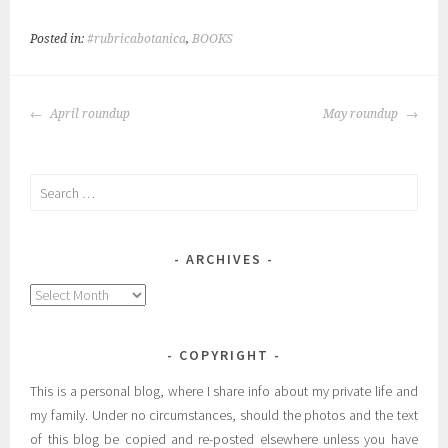
Posted in:
#rubricabotanica
,
BOOKS
POST
April roundup
May roundup
NAVIGATION
Search
for:
ARCHIVES
Archives
COPYRIGHT
This is a personal blog, where I share info about my private life and
my family. Under no circumstances, should the photos and the text
of this blog be copied and re-posted elsewhere unless you have