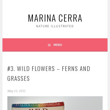
Skip
to
MARINA CERRA
content
NATURE ILLUSTRATED
MENU
#3. WILD FLOWERS – FERNS AND
GRASSES
May 15, 2022